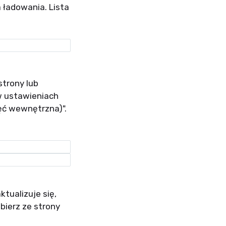
a ładowania. Lista
trony lub
w ustawieniach
ć wewnętrzna)".
tualizuje się,
obierz ze strony