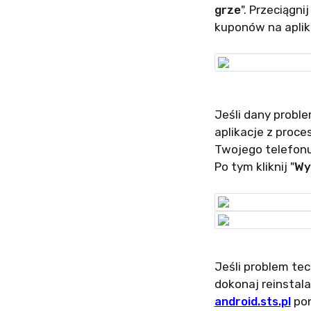
grze
". Przeciągni
kuponów na aplik
Jeśli dany probl
aplikacje z proc
Twojego telefonu.
Po tym kliknij "
Wy
Jeśli problem tec
dokonaj reinstala
android.sts.pl
pon