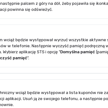
j następnie palcem z góry na dół, żeby pojawiła się ikonk
acji powinna się odświeżyć.
em wciąż będzie występował wyrzuć wszystkie aktywne s
esów w telefonie. Następnie wyczyść pamięć podręczną 
 Wybierz aplikację STS i opcję "
Domyślna pamięć
(pamię
czyść pamięć
".
hniczny wciąż będzie występował a lista kuponów nie zak
cji aplikacji. Usuń ją ze swojego telefonu, a następnie p
ownie.