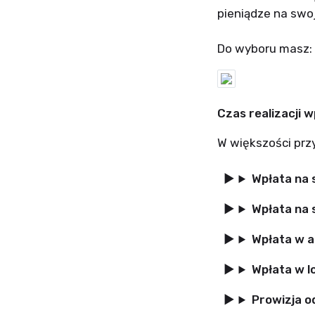
pieniądze na swo
Do wyboru masz:
Czas realizacji w
W większości pr
Wpłata na s
Wpłata na 
Wpłata w a
Wpłata w l
Prowizja o