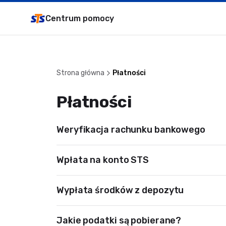
Centrum pomocy
Strona główna
Płatności
Płatności
Weryfikacja rachunku bankowego
Wpłata na konto STS
Wypłata środków z depozytu
Jakie podatki są pobierane?